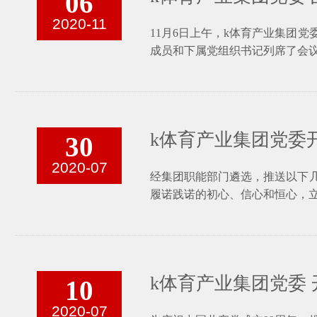
06
2020-11
11月6日上午，k体育产业集团
成员和下属党组织书记列席了会
k体育产业集团党委
30
2020-07
经集团职能部门遴选，推送以下
履诺践诺的初心、信心和恒心，
k体育产业集团党委 
10
2020-07