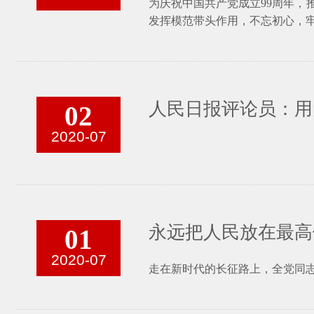
为庆祝中国共产党成立99周年
发挥模范带头作用，不忘初心，牢记
人民日报评论员：用
02
2020-07
永远把人民放在最高
01
2020-07
走在新时代的长征路上，全党同