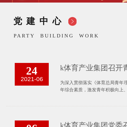
党建中心
PARTY B
U
ILDIN
G WORK
k体育产业集团召开
24
2021-06
为深入贯彻落实《体育总局青年
年综合素质，激发青年积极向上、干
k体育产业集团党委