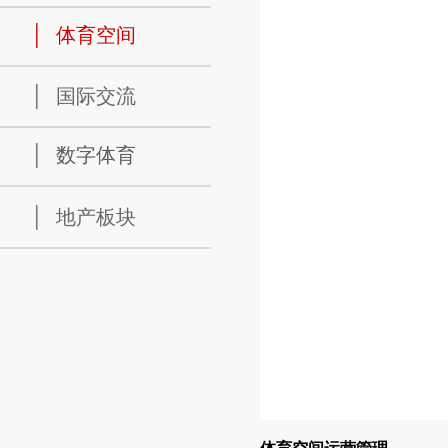
|
体育空间
|
国际交流
|
数字体育
|
地产板块