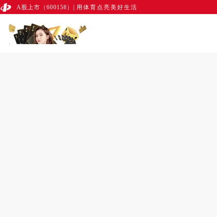
A股上市（600158）
|
用体育点亮美好生活