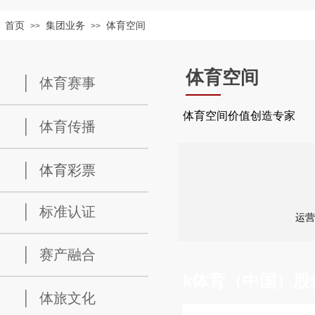
首页
集团业务
体育空间
>>
>>
体育空间
|
体育
赛事
体育空间价值创造专家
|
体育传播
|
体育彩票
|
标准认证
运营
|
赛产融合
|
体旅文化