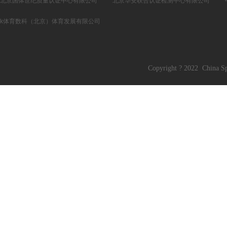
北京国体世纪质量认证中心有限公司
北京华安联合认证检测中心有限公司
k体育数科（北京）体育发展有限公司
Copyright ? 2022 China Sp