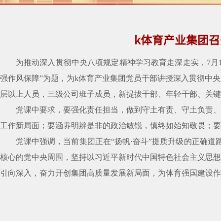
k体育产业集团
为推动深入贯彻中央八项规定精神学习教育走深走实，7月
强作风保障”为题，为k体育产业集团党员干部讲授深入贯彻中
层以上人员，三级公司班子成员，新提拔干部、年轻干部、关键
党课中要求，要强化责任担当，做到守土有责、守土负责、
工作新局面；要涵养明辨是非的政治敏锐，慎终如始知敬畏；要
党课中强调，当前集团正在“扬帆·奋斗”提质升级的正确
核心的党中央周围，坚持以习近平新时代中国特色社会主义思想
引向深入，奋力开创集团高质量发展新局面，为体育强国建设作