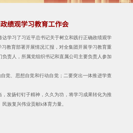
确政绩观学习教育工作会
议传达学习了习近平总书记关于树立和践行正确政绩观学
学习教育部署开展情况汇报，对全集团开展学习教育重
门负责人，所属党组织书记和直属公司主要负责人参加
治自觉、思想自觉和行动自觉；二要突出一体推进学查
担当，发扬钉钉子精神，久久为功，将学习成果转化为推
、民族复兴伟业贡献k体育力量。