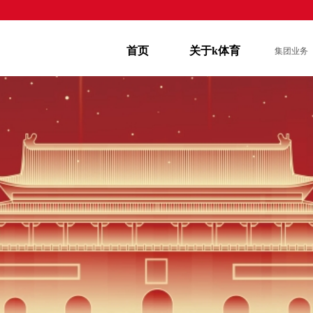
首页
关于k体育
集团业务