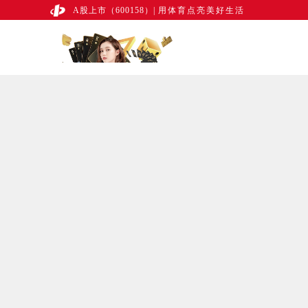
A股上市（600158）
|
用体育点亮美好生活