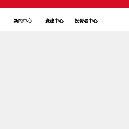
新闻中心
党建中心
投资者中心