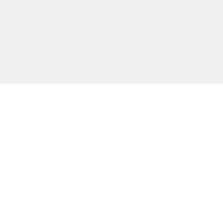
重要链接
国家体育总局
中华全国体育总会
国家体育总局体育器材装备中心