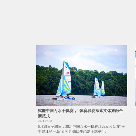
李宁杯·第二届中国青少年网球城市挑战赛总决赛在武汉荣耀启幕
李宁杯·第二届中国青少年网球城市挑战赛总决赛“荣耀之夜”暨开幕式，在
心璀璨开启
赋能中国万水千帆赛，k体育联赛探索文体旅融合
新范式
2024-07-03
6月28日至30日，2024中国万水千帆赛江西泰和站在“千
里赣江第一岛”泰和县蜀口生态岛正式举行。