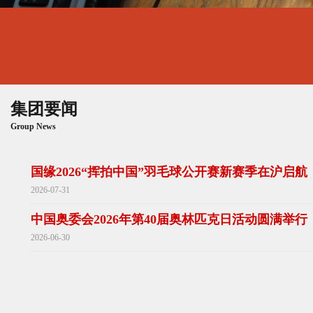
集团要闻
Group News
国缘2026“挥拍中国”羽毛球公开赛新赛季在沪启航
2026-07-31
中国奥委会2026年第40届奥林匹克日活动圆满举行
2026-06-30